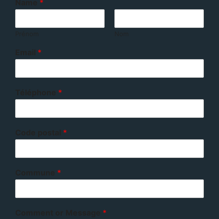
Name
*
Prénom
Nom
Email
*
Téléphone
*
Code postal
*
Commune
*
Comment or Message
*