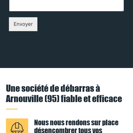
Envoyer
Une société de débarras à
Arnouville (95) fiable et efficace
Nous nous rendons sur place
désencombrer tous vos