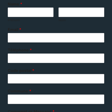
Name
*
Prénom
Nom
Email
*
Téléphone
*
Code postal
*
Commune
*
Comment or Message
*