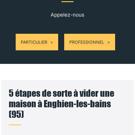
Appelez-nous
PARTICULIER
PROFESSIONNEL
5 étapes de sorte à vider une
maison à Enghien-les-bains
(95)