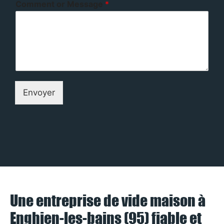
Comment or Message
*
Envoyer
Une entreprise de vide maison à
Enghien-les-bains (95) fiable et