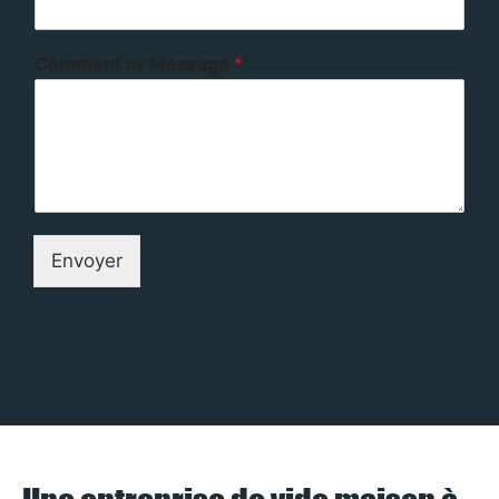
Comment or Message
*
Envoyer