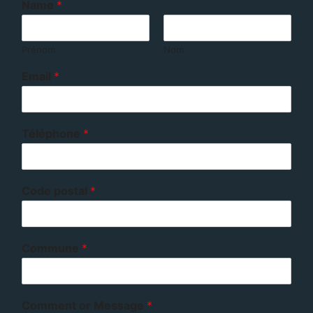
Name
*
Prénom
Nom
Email
*
Téléphone
*
Code postal
*
Commune
*
Comment or Message
*